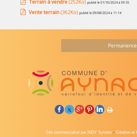
Terrain à vendre
(252Ko)
publié le 01/10/2024 à 09:35
Vente terrain
(362Ko)
publié le 09/08/2024 à 11:14
Permanences 
Site commercialisé par INDY System
-
Création et 