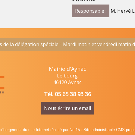
Responsable :
M. Hervé 
de la délégation spéciale : Mardi matin et vendredi matin 
Mairie d'Aynac
Lu
Le bourg
46120 Aynac
Tél. 05 65 38 93 36
Nous écrire un email
hébergement du site Internet réalisé par Net15
-
Site administrable CMS prop