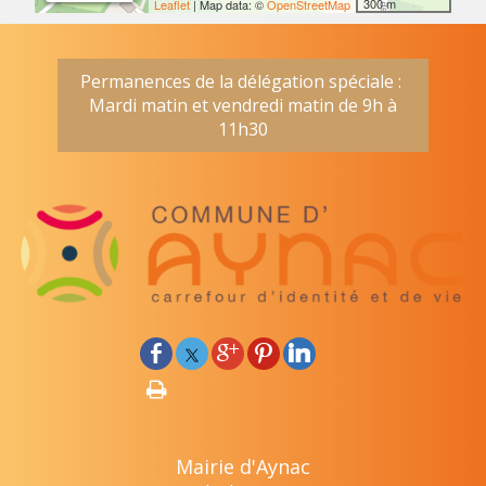
300 m
Leaflet
| Map data: ©
OpenStreetMap
Permanences de la délégation spéciale :
Mardi matin et vendredi matin de 9h à
11h30
Mairie d'Aynac