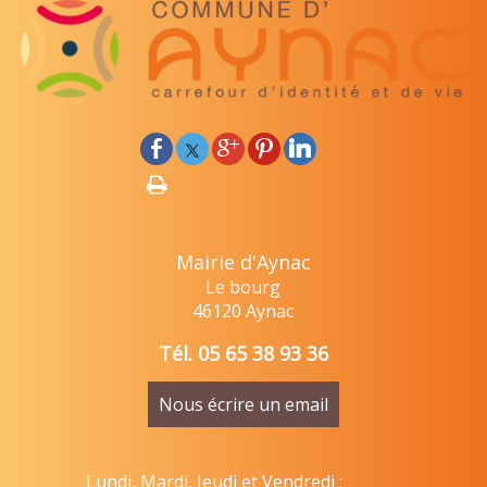
Mairie d'Aynac
Le bourg
46120 Aynac
Tél. 05 65 38 93 36
Nous écrire un email
Lundi, Mardi, Jeudi et Vendredi :